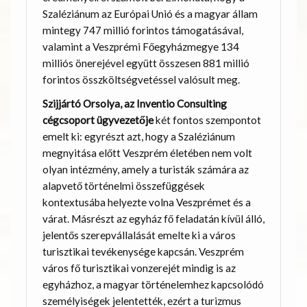
Szaléziánum az Európai Unió és a magyar állam
mintegy 747 millió forintos támogatásával,
valamint a Veszprémi Főegyházmegye 134
milliós önerejével együtt összesen 881 millió
forintos összköltségvetéssel valósult meg.
Szijjártó Orsolya, az Inventio Consulting
cégcsoport ügyvezetője
két fontos szempontot
emelt ki: egyrészt azt, hogy
a Szaléziánum
megnyitása előtt Veszprém életében nem volt
olyan intézmény, amely a turisták számára az
alapvető történelmi összefüggések
kontextusába helyezte volna Veszprémet és a
várat. Másrészt az egyház fő feladatán kívül álló,
jelentős szerepvállalását emelte ki a város
turisztikai tevékenysége kapcsán. Veszprém
város fő turisztikai vonzerejét mindig is az
egyházhoz, a magyar történelemhez kapcsolódó
személyiségek jelentették, ezért a turizmus