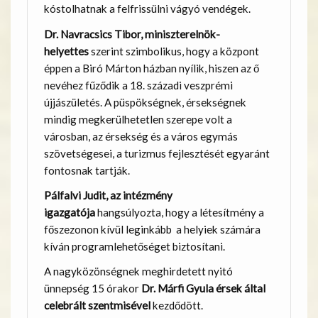
kóstolhatnak a felfrissülni vágyó vendégek.
Dr. Navracsics Tibor, miniszterelnök-
helyettes
szerint szimbolikus, hogy a központ
éppen a Biró Márton házban nyílik, hiszen az ő
nevéhez fűződik a 18. századi veszprémi
újjászületés. A püspökségnek, érsekségnek
mindig megkerülhetetlen szerepe volt a
városban, az érsekség és a város egymás
szövetségesei, a turizmus fejlesztését egyaránt
fontosnak tartják.
Pálfalvi Judit, az intézmény
igazgatója
hangsúlyozta, hogy a létesítmény a
főszezonon kívül leginkább a helyiek számára
kíván programlehetőséget biztosítani.
A nagyközönségnek meghirdetett nyitó
ünnepség 15 órakor
Dr. Márfi Gyula érsek által
celebrált szentmisével
kezdődött.