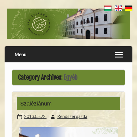
Menu
Category Archives:
Egyéb
Szaléziánum
2013.05.22.
Rendszergazda