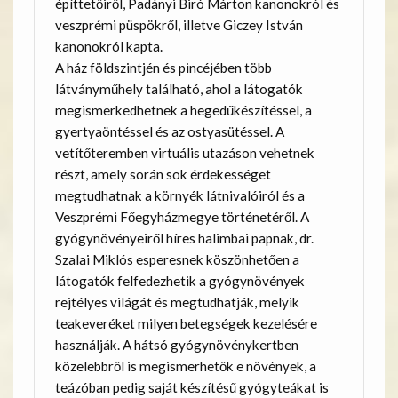
építtetőiről, Padányi Biró Márton kanonokról és
veszprémi püspökről, illetve Giczey István
kanonokról kapta.
A ház földszintjén és pincéjében több
látványműhely található, ahol a látogatók
megismerkedhetnek a hegedűkészítéssel, a
gyertyaöntéssel és az ostyasütéssel. A
vetítőteremben virtuális utazáson vehetnek
részt, amely során sok érdekességet
megtudhatnak a környék látnivalóiról és a
Veszprémi Főegyházmegye történetéről. A
gyógynövényeiről híres halimbai papnak, dr.
Szalai Miklós esperesnek köszönhetően a
látogatók felfedezhetik a gyógynövények
rejtélyes világát és megtudhatják, melyik
teakeveréket milyen betegségek kezelésére
használják. A hátsó gyógynövénykertben
közelebbről is megismerhetők e növények, a
teázóban pedig saját készítésű gyógyteákat is