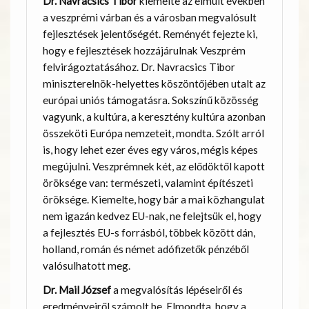
Dr. Navracsics Tibor
kiemelte az elmúlt években
a veszprémi várban és a városban megvalósult
fejlesztések jelentőségét. Reményét fejezte ki,
hogy e fejlesztések hozzájárulnak Veszprém
felvirágoztatásához. Dr. Navracsics Tibor
miniszterelnök-helyettes köszöntőjében utalt az
európai uniós támogatásra. Sokszínű közösség
vagyunk, a kultúra, a keresztény kultúra azonban
összeköti Európa nemzeteit, mondta. Szólt arról
is, hogy lehet ezer éves egy város, mégis képes
megújulni. Veszprémnek két, az elődöktől kapott
öröksége van: természeti, valamint építészeti
öröksége. Kiemelte, hogy bár a mai közhangulat
nem igazán kedvez EU-nak, ne felejtsük el, hogy
a fejlesztés EU-s forrásból, többek között dán,
holland, román és német adófizetők pénzéből
valósulhatott meg.
Dr. Mail József
a megvalósítás lépéseiről és
eredményeiről számolt be. Elmondta, hogy a