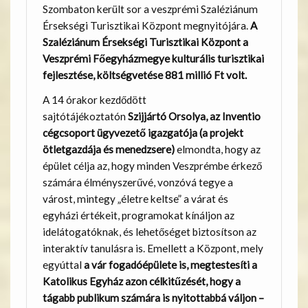
Szombaton került sor a veszprémi Szaléziánum
Érsekségi Turisztikai Központ megnyitójára.
A
Szaléziánum Érsekségi Turisztikai Központ a
Veszprémi Főegyházmegye kulturális turisztikai
fejlesztése, költségvetése 881 millió Ft volt.
A 14 órakor kezdődött
sajtótájékoztatón
Szijjártó Orsolya, az Inventio
cégcsoport ügyvezető igazgatója (a projekt
ötletgazdája és menedzsere)
elmondta, hogy az
épület célja az, hogy minden Veszprémbe érkező
számára élményszerűvé, vonzóvá tegye a
várost, mintegy „életre keltse” a várat és
egyházi értékeit, programokat kínáljon az
idelátogatóknak, és lehetőséget biztosítson az
interaktív tanulásra is. Emellett a Központ, mely
egyúttal
a vár fogadóépülete is, megtestesíti a
Katolikus Egyház azon célkitűzését, hogy a
tágabb publikum számára is nyitottabbá váljon –