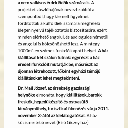
a nem vallásos érdeklődők számára is.
A
projektet zászlóhajónak nevezte abból a
szempontból, hogy kiemelt figyelmet
fordítottak a külföldiek számára megfelelő
idegen nyelvű tájékoztatás biztosítására, ezért
minden elérhető angolul, és audioguide németül
és angolul is kölcsönözhető lesz. A mintegy
1000m²-en számos funkció kapott helyet.
A ház
kiállításai két szálon futnak: egyrészt a ház
eredeti funkcióit mutatják be, másrészt az
újonnan létrehozott, főként egyházi témájú
kiállításokat lehet megtekinteni.
Dr. Mail József, az érsekség gazdasági
helynöke
elmondta, hogy
kiállítások, barokk
freskók, hegedűkészítő és ostyasütő
látványműhely, turisztikai filmnézés várja 2011.
november 3-ától az idelátogatókat
. A ház
közismertebb nevét (Bíró Giczey ház)