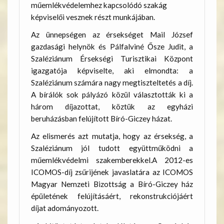
műemlékvédelemhez kapcsolódó szakág
képviselői vesznek részt munkájában.
Az ünnepségen az érsekséget Mail József
gazdasági helynök és Pálfalviné Ősze Judit, a
Szaléziánum Érsekségi Turisztikai Központ
igazgatója képviselte, aki elmondta: a
Szaléziánum számára nagy megtiszteltetés a díj.
A bírálók sok pályázó közül választották ki a
három díjazottat, köztük az egyházi
beruházásban felújított Bíró-Giczey házat.
Az elismerés azt mutatja, hogy az érsekség, a
Szaléziánum jól tudott együttműködni a
műemlékvédelmi szakemberekkel.A 2012-es
ICOMOS-díj zsűrijének javaslatára az ICOMOS
Magyar Nemzeti Bizottság a Bíró-Giczey ház
épületének felújításáért, rekonstrukciójáért
díjat adományozott.