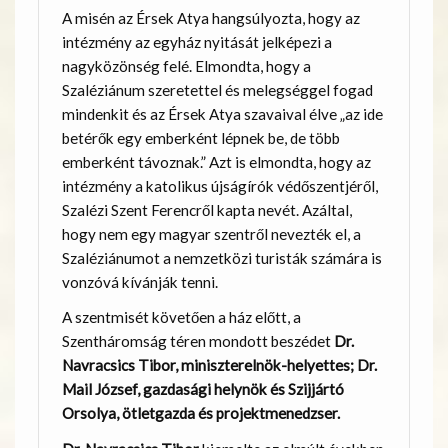
A misén az Érsek Atya hangsúlyozta, hogy az
intézmény az egyház nyitását jelképezi a
nagyközönség felé. Elmondta, hogy a
Szaléziánum szeretettel és melegséggel fogad
mindenkit és az Érsek Atya szavaival élve „az ide
betérők egy emberként lépnek be, de több
emberként távoznak.” Azt is elmondta, hogy az
intézmény a katolikus újságírók védőszentjéről,
Szalézi Szent Ferencről kapta nevét. Azáltal,
hogy nem egy magyar szentről nevezték el, a
Szaléziánumot a nemzetközi turisták számára is
vonzóvá kívánják tenni.
A szentmisét követően a ház előtt, a
Szentháromság téren mondott beszédet
Dr.
Navracsics Tibor, miniszterelnök-helyettes; Dr.
Mail József, gazdasági helynök és Szijjártó
Orsolya, ötletgazda és projektmenedzser.