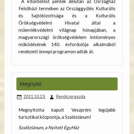
A kitüntetést péntek délután az Osrzágház
Felsőházi termében az Országgyűlés Kulturális
és Sajtóbizottsága és a Kulturális
Örökségvédelmi Hivatal által a
műemlékvédelmi világnap hónapjában, a
magyarországi örökségvédelem intézményes
működésének 140. évfordulója alkalmából
rendezett ünnepi programon adták át.
Megnyitó
2011.10.23.
Rendszergazda
Megnyitotta kapuit Veszprém legújabb
turisztikai központja, a Szaléziánum!
Szaléziánum, a Nyitott EgyHáz