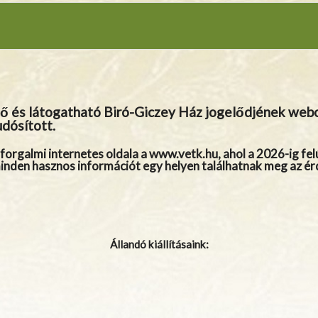
ő és látogatható Biró-Giczey Ház jogelődjének webol
udósított.
orgalmi internetes oldala a
www.vetk.hu,
ahol a 2026-ig fel
nden hasznos információt egy helyen találhatnak meg az ér
Állandó kiállításaink: