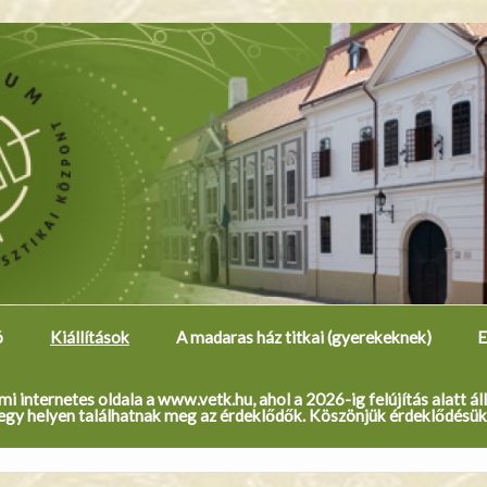
ó
Kiállítások
A madaras ház titkai (gyerekeknek)
E
 internetes oldala a www.vetk.hu, ahol a 2026-ig felújítás alatt á
egy helyen találhatnak meg az érdeklődők. Köszönjük érdeklődésük