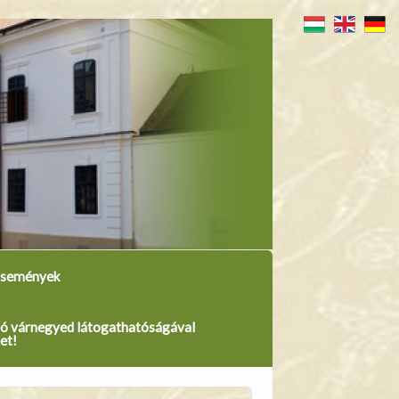
semények
lló várnegyed látogathatóságával
et!