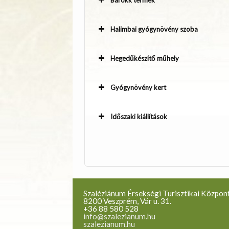
Barokk termek
Halimbai gyógynövény szoba
Hegedűkészítő műhely
Gyógynövény kert
Időszaki kiállítások
Szaléziánum Érsekségi Turisztikai Közpon
8200 Veszprém, Vár u. 31.
+36 88 580 528
info@szalezianum.hu
szalezianum.hu