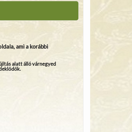
dala, ami a korábbi
újítás alatt álló várnegyed
deklődők.