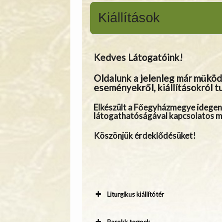
Kiállítások
Kedves Látogatóink!
Oldalunk a jelenleg már működ
eseményekről, kiállításokról t
Elkészült a Főegyházmegye idegenf
látogathatóságával kapcsolatos mi
Köszönjük érdeklődésüket!
Liturgikus kiállítótér