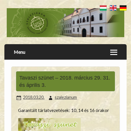
Menu
Tavaszi szünet – 2018. március 29. 31.
és április 3.
2018.03.20.
szalezianum
Garantált tárlatvezetések: 10, 14 és 16 órakor