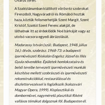
Óváros téren.
A Szaléziánumban kiállított vörösréz szobrokat
Firenzéből, Nagyváradról és Rómából hozták
haza, köztük felismerhetjük Szent Margit, Szent
Kristóf, Szalézi Szent Ferenc alakját, de
láthatnak itt az érdeklődők Noé bárkáját vagy az
utolsó vacsora egyedi ábrázolását.
Madarassy István (szül.: Budapest, 1948. július
16.): ötvös, szobrász. 1968-73: a budapesti
iparművészeti főiskolán Engelsz József és Illés
Gyula növendéke. Épületek homlokzataira és
belső tereibe tervezett iparművészeti munkák
készítése mellett szobrászati és iparművészeti
rekonstrukciókkal, restaurálással és
díszlettervezéssel is foglalkozik (kolozsvári
Magyar Opera, 1999). Kisplasztikái és
domborművei, nagyméretű plasztikái főként
vallásos témákat dolgoznak föl. Budapesten él.