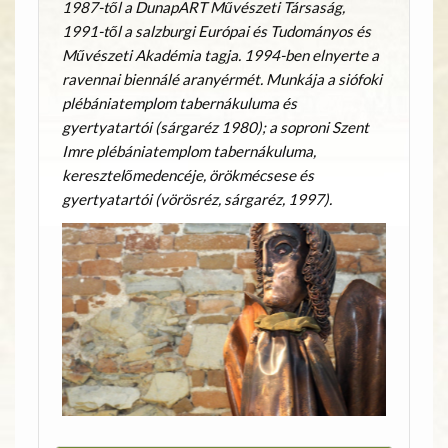
1987-től a DunapART Művészeti Társaság,
1991-től a salzburgi Európai és Tudományos és
Művészeti Akadémia tagja. 1994-ben elnyerte a
ravennai biennálé aranyérmét. Munkája a siófoki
plébániatemplom tabernákuluma és
gyertyatartói (sárgaréz 1980); a soproni Szent
Imre plébániatemplom tabernákuluma,
keresztelőmedencéje, örökmécsese és
gyertyatartói (vörösréz, sárgaréz, 1997).