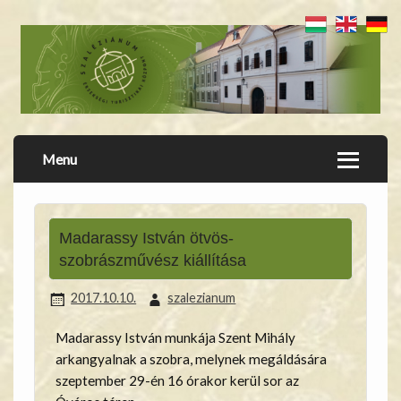
Menu
Madarassy István ötvös-
szobrászművész kiállítása
2017.10.10.
szalezianum
Madarassy István munkája Szent Mihály
arkangyalnak a szobra, melynek megáldására
szeptember 29-én 16 órakor kerül sor az