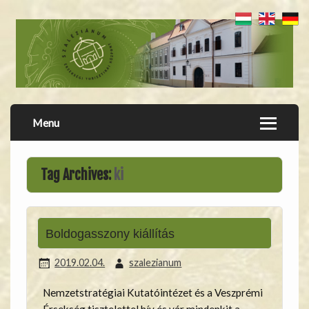
Menu
Tag Archives:
ki
Boldogasszony kiállítás
2019.02.04.
szalezianum
Nemzetstratégiai Kutatóintézet és a Veszprémi