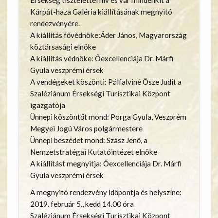
Érsekség tisztelettel hív és vár mindenkit a
Kárpát-haza Galéria kiállításának megnyitó
rendezvényére.
A kiállítás fővédnöke:Áder János, Magyarország
köztársasági elnöke
A kiállítás védnöke: Őexcellenciája Dr. Márfi
Gyula veszprémi érsek
A vendégeket köszönti: Pálfalviné Ősze Judit a
Szaléziánum Érsekségi Turisztikai Központ
igazgatója
Ünnepi köszöntőt mond: Porga Gyula, Veszprém
Megyei Jogú Város polgármestere
Ünnepi beszédet mond: Szász Jenő, a
Nemzetstratégai Kutatóintézet elnöke
A kiállítást megnyitja: Őexcellenciája Dr. Márfi
Gyula veszprémi érsek
A megnyitó rendezvény időpontja és helyszíne:
2019. február 5., kedd 14.00 óra
Szaléziánum Érsekségi Turisztikai Központ