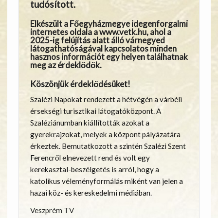
tudósított.
Elkészült a Főegyházmegye idegenforgalmi
internetes oldala a
www.vetk.hu,
ahol a
2025-ig felújítás alatt álló várnegyed
látogathatóságával kapcsolatos minden
hasznos információt egy helyen találhatnak
meg az érdeklődők.
Köszönjük érdeklődésüket!
Szalézi Napokat rendezett a hétvégén a várbéli
érsekségi turisztikai látogatóközpont. A
Szaléziánumban kiállították azokat a
gyerekrajzokat, melyek a központ pályázatára
érkeztek. Bemutatkozott a szintén Szalézi Szent
Ferencről elnevezett rend és volt egy
kerekasztal-beszélgetés is arról, hogy a
katolikus véleményformálás miként van jelen a
hazai köz- és kereskedelmi médiában.
Veszprém TV