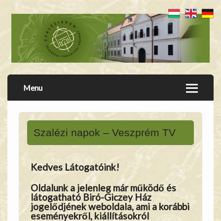
Menu
Szalézi napok – Veszprém TV
Kedves Látogatóink!
Oldalunk a jelenleg már működő és
látogatható Biró-Giczey Ház
jogelődjének weboldala, ami a korábbi
eseményekről, kiállításokról